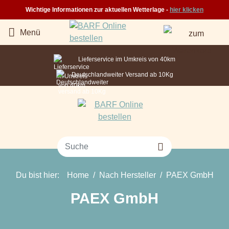
Wichtige Informationen zur aktuellen Wetterlage -
hier klicken
Menü
Lieferservice im Umkreis von 40km
Deutschlandweiter Versand ab 10Kg
Suche
Du bist hier:
Home
Nach Hersteller
PAEX GmbH
PAEX GmbH