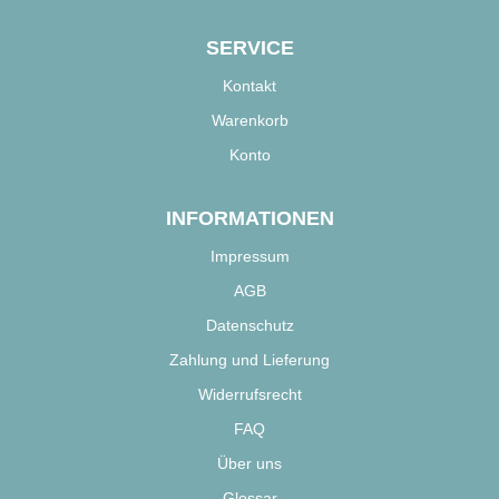
PAEX-Produkten, die ideal für eine gesunde und artgerechte
Hundeernährung sind.
SERVICE
Kontakt
Warenkorb
Konto
INFORMATIONEN
Impressum
AGB
Datenschutz
Zahlung und Lieferung
Widerrufsrecht
FAQ
Über uns
Glossar