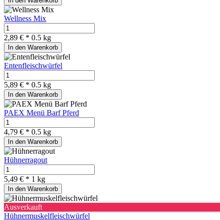
In den Warenkorb
Wellness Mix
2,89 € *
0.5 kg
In den Warenkorb
Entenfleischwürfel
5,89 € *
0.5 kg
In den Warenkorb
PAEX Menü Barf Pferd
4,79 € *
0.5 kg
In den Warenkorb
Hühnerragout
5,49 € *
1 kg
In den Warenkorb
Ausverkauft
Hühnermuskelfleischwürfel