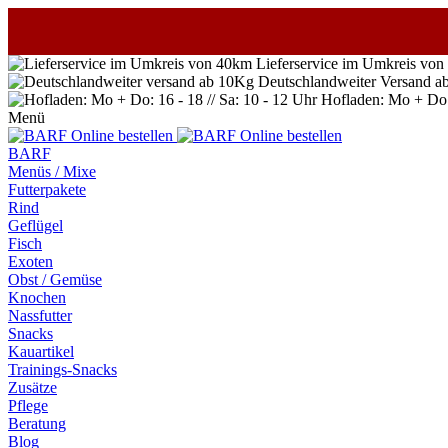
Lieferservice im Umkreis vo
Deutschlandweiter Versand a
Hofladen: Mo + Do: 
Menü
BARF
Menüs / Mixe
Futterpakete
Rind
Geflügel
Fisch
Exoten
Obst / Gemüse
Knochen
Nassfutter
Snacks
Kauartikel
Trainings-Snacks
Zusätze
Pflege
Beratung
Blog