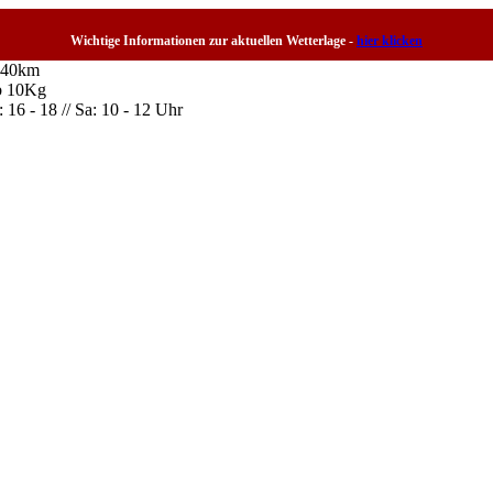
Wichtige Informationen zur aktuellen Wetterlage -
hier klicken
n 40km
b 10Kg
16 - 18 // Sa: 10 - 12 Uhr