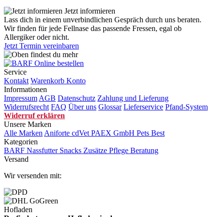
Jetzt informieren
Lass dich in einem unverbindlichen Gespräch durch uns beraten.
Wir finden für jede Fellnase das passende Fressen, egal ob
Allergiker oder nicht.
Jetzt Termin vereinbaren
Service
Kontakt
Warenkorb
Konto
Informationen
Impressum
AGB
Datenschutz
Zahlung und Lieferung
Widerrufsrecht
FAQ
Über uns
Glossar
Lieferservice
Pfand-System
Widerruf erklären
Unsere Marken
Alle Marken
Aniforte
cdVet
PAEX GmbH
Pets Best
Kategorien
BARF
Nassfutter
Snacks
Zusätze
Pflege
Beratung
Versand
Wir versenden mit:
Hofladen