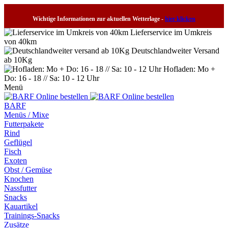
Wichtige Informationen zur aktuellen Wetterlage -
hier klicken
Lieferservice im Umkreis
von 40km
Deutschlandweiter Versand
ab 10Kg
Hofladen: Mo +
Do: 16 - 18 // Sa: 10 - 12 Uhr
Menü
BARF
Menüs / Mixe
Futterpakete
Rind
Geflügel
Fisch
Exoten
Obst / Gemüse
Knochen
Nassfutter
Snacks
Kauartikel
Trainings-Snacks
Zusätze