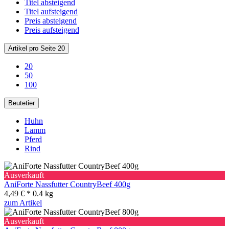
Titel absteigend
Titel aufsteigend
Preis absteigend
Preis aufsteigend
Artikel pro Seite
20
20
50
100
Beutetier
Huhn
Lamm
Pferd
Rind
Ausverkauft
AniForte Nassfutter CountryBeef 400g
4,49 € *
0.4 kg
zum Artikel
Ausverkauft