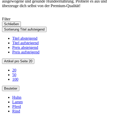
ausgewogene und gesunde Hundeernährung. Probiere es aus und
überzeuge dich selbst von der Premium-Qualität!
Filter
Schließen
Sortierung
Titel aufsteigend
Titel absteigend
Titel aufsteigend
Preis absteigend
Preis aufsteigend
Artikel pro Seite
20
20
50
100
Beutetier
Huhn
Lamm
Pferd
Rind