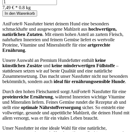
7,49 € *
0.8 kg
In den Warenkorb
AniForte® Nassfutter bietet deinem Hund eine besonders
schmackhafte und ausgewogene Mahlzeit aus
hochwertigen,
natürlichen Zutaten
. Mit einem hohen Anteil an zartem Fleisch,
nahrhaften Innereien und feinem Gemüse liefert es wertvolle
Proteine, Vitamine und Mineralstoffe für eine
artgerechte
Ernährung
.
Unsere Auswahl an Premium Hundefutter enthält
keine
künstlichen Zusätze
und
keine minderwertigen Füllstoffe
–
stattdessen setzen wir auf beste Qualität und eine natürliche
Zusammensetzung. Das macht unser Nassfutter nicht nur besonders
bekömmlich, sondern auch
ideal für ernährungssensible Hunde
.
Durch den hohen Fleischanteil sorgt AniForte® Nassfutter für eine
proteinreiche Ernährung
, während Innereien wichtige Vitamine
und Mineralien liefern. Feines Gemüse rundet die Rezeptur ab und
stellt eine
optimale Nährstoffversorgung
sicher. So entsteht eine
vollwertige, gesunde und appetitliche Mahlzeit, die deinen Hund mit
allem versorgt, was er für ein vitales Leben braucht.
Unser Nassfutter ist eine ideale Wahl für eine natürliche,