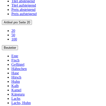
Titel absteigend
Titel aufsteigend
Preis absteigend
Preis aufsteigend
Artikel pro Seite
20
20
50
100
Beutetier
Ente
Fisch
Geflügel
Hähnchen
Hase
Hirsch
Huhn
Kalb
Kamel
Känguru
Lachs
Lachs, Huhn