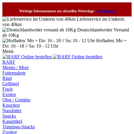
Wichtige Informationen zur aktuellen Wetterlage -
hier klicken
Lieferservice im Umkreis
von 40km
Deutschlandweiter Versand
ab 10Kg
Hofladen: Mo +
Do: 16 - 18 // Sa: 10 - 12 Uhr
Menü
BARF
Menüs / Mixe
Futterpakete
Rind
Geflügel
Fisch
Exoten
Obst / Gemüse
Knochen
Nassfutter
Snacks
Kauartikel
Trainings-Snacks
Zusätze