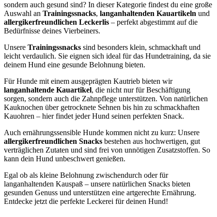
sondern auch gesund sind? In dieser Kategorie findest du eine große
Auswahl an
Trainingssnacks
,
langanhaltenden Kauartikeln
und
allergikerfreundlichen Leckerlis
– perfekt abgestimmt auf die
Bedürfnisse deines Vierbeiners.
Unsere
Trainingssnacks
sind besonders klein, schmackhaft und
leicht verdaulich. Sie eignen sich ideal für das Hundetraining, da sie
deinem Hund eine gesunde Belohnung bieten.
Für Hunde mit einem ausgeprägten Kautrieb bieten wir
langanhaltende Kauartikel
, die nicht nur für Beschäftigung
sorgen, sondern auch die Zahnpflege unterstützen. Von natürlichen
Kauknochen über getrocknete Sehnen bis hin zu schmackhaften
Kauohren – hier findet jeder Hund seinen perfekten Snack.
Auch ernährungssensible Hunde kommen nicht zu kurz: Unsere
allergikerfreundlichen Snacks
bestehen aus hochwertigen, gut
verträglichen Zutaten und sind frei von unnötigen Zusatzstoffen. So
kann dein Hund unbeschwert genießen.
Egal ob als kleine Belohnung zwischendurch oder für
langanhaltenden Kauspaß – unsere natürlichen Snacks bieten
gesunden Genuss und unterstützen eine artgerechte Ernährung.
Entdecke jetzt die perfekte Leckerei für deinen Hund!