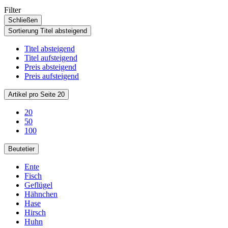
Filter
Schließen
Sortierung
Titel absteigend
Titel absteigend
Titel aufsteigend
Preis absteigend
Preis aufsteigend
Artikel pro Seite
20
20
50
100
Beutetier
Ente
Fisch
Geflügel
Hähnchen
Hase
Hirsch
Huhn