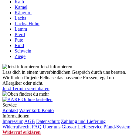
Kalb
Kamel
Känguru
Lachs
Lachs, Huhn
Lamm
Pferd
Pute
Rind
Schwein
Ziege
Jetzt informieren
Lass dich in einem unverbindlichen Gespräch durch uns beraten.
Wir finden für jede Fellnase das passende Fressen, egal ob
Allergiker oder nicht.
Jetzt Termin vereinbaren
Service
Kontakt
Warenkorb
Konto
Informationen
Impressum
AGB
Datenschutz
Zahlung und Lieferung
Widerrufsrecht
FAQ
Über uns
Glossar
Lieferservice
Pfand-System
Widerruf erklären