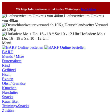
Wichtige Informationen zur aktuellen Wetterlage -
hier klicken
Lieferservice im Umkreis
von 40km
Deutschlandweiter Versand
ab 10Kg
Hofladen: Mo +
Do: 16 - 18 // Sa: 10 - 12 Uhr
Menü
BARF
Menüs / Mixe
Futterpakete
Rind
Geflügel
Fisch
Exoten
Obst / Gemüse
Knochen
Nassfutter
Snacks
Kauartikel
Trainings-Snacks
Zusätze