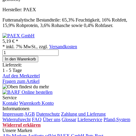
Hersteller: PAEX
Futteranalytische Bestandteile: 65,3% Feuchtigkeit, 16% Rohfett,
15,9% Rohprotein, 3,6% Rohasche sowie 0,4% Rohfaser.
5,19 €
*
* inkl. 7% MwSt., zzgl.
Versandkosten
In den Warenkorb
Lieferzeit:
1 - 5 Tage
Auf den Merkzettel
Fragen zum Artikel
Service
Kontakt
Warenkorb
Konto
Informationen
Impressum
AGB
Datenschutz
Zahlung und Lieferung
Widerrufsrecht
FAQ
Über uns
Glossar
Lieferservice
Pfand-System
Widerruf erklären
Unsere Marken
Alle Marken
Aniforte
cdVet
PAEX GmbH
Pets Best