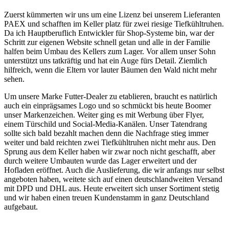
Zuerst kümmerten wir uns um eine Lizenz bei unserem Lieferanten
PAEX und schafften im Keller platz für zwei riesige Tiefkühltruhen.
Da ich Hauptberuflich Entwickler für Shop-Systeme bin, war der
Schritt zur eigenen Website schnell getan und alle in der Familie
halfen beim Umbau des Kellers zum Lager. Vor allem unser Sohn
unterstützt uns tatkräftig und hat ein Auge fürs Detail. Ziemlich
hilfreich, wenn die Eltern vor lauter Bäumen den Wald nicht mehr
sehen.
Um unsere Marke Futter-Dealer zu etablieren, braucht es natürlich
auch ein einprägsames Logo und so schmückt bis heute Boomer
unser Markenzeichen. Weiter ging es mit Werbung über Flyer,
einem Türschild und Social-Media-Kanälen. Unser Tatendrang
sollte sich bald bezahlt machen denn die Nachfrage stieg immer
weiter und bald reichten zwei Tiefkühltruhen nicht mehr aus. Den
Sprung aus dem Keller haben wir zwar noch nicht geschafft, aber
durch weitere Umbauten wurde das Lager erweitert und der
Hofladen eröffnet. Auch die Auslieferung, die wir anfangs nur selbst
angeboten haben, weitete sich auf einen deutschlandweiten Versand
mit DPD und DHL aus. Heute erweitert sich unser Sortiment stetig
und wir haben einen treuen Kundenstamm in ganz Deutschland
aufgebaut.