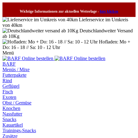
Wichtige Informationen zur aktuellen Wetterlage -
hier klicken
Lieferservice im Umkreis
von 40km
Deutschlandweiter Versand
ab 10Kg
Hofladen: Mo +
Do: 16 - 18 // Sa: 10 - 12 Uhr
Menü
BARF
Menüs / Mixe
Futterpakete
Rind
Geflügel
Fisch
Exoten
Obst / Gemüse
Knochen
Nassfutter
Snacks
Kauartikel
Trainings-Snacks
Zusätze