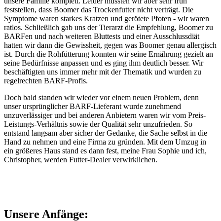
unsere Familie komplett. Leider mussten wir aber sehr früh
feststellen, dass Boomer das Trockenfutter nicht verträgt. Die
Symptome waren starkes Kratzen und gerötete Pfoten - wir waren
ratlos. Schließlich gab uns der Tierarzt die Empfehlung, Boomer zu
BARFen und nach weiteren Bluttests und einer Ausschlussdiät
hatten wir dann die Gewissheit, gegen was Boomer genau allergisch
ist. Durch die Rohfütterung konnten wir seine Ernährung gezielt an
seine Bedürfnisse anpassen und es ging ihm deutlich besser. Wir
beschäftigten uns immer mehr mit der Thematik und wurden zu
regelrechten BARF-Profis.
Doch bald standen wir wieder vor einem neuen Problem, denn
unser ursprünglicher BARF-Lieferant wurde zunehmend
unzuverlässiger und bei anderen Anbietern waren wir vom Preis-
Leistungs-Verhältnis sowie der Qualität sehr unzufrieden. So
entstand langsam aber sicher der Gedanke, die Sache selbst in die
Hand zu nehmen und eine Firma zu gründen. Mit dem Umzug in
ein größeres Haus stand es dann fest, meine Frau Sophie und ich,
Christopher, werden Futter-Dealer verwirklichen.
Unsere Anfänge: