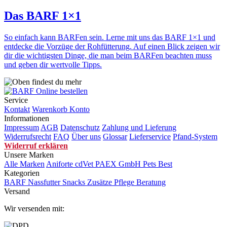
Das BARF 1×1
So einfach kann BARFen sein. Lerne mit uns das BARF 1×1 und
entdecke die Vorzüge der Rohfütterung. Auf einen Blick zeigen wir
dir die wichtigsten Dinge, die man beim BARFen beachten muss
und geben dir wertvolle Tipps.
Service
Kontakt
Warenkorb
Konto
Informationen
Impressum
AGB
Datenschutz
Zahlung und Lieferung
Widerrufsrecht
FAQ
Über uns
Glossar
Lieferservice
Pfand-System
Widerruf erklären
Unsere Marken
Alle Marken
Aniforte
cdVet
PAEX GmbH
Pets Best
Kategorien
BARF
Nassfutter
Snacks
Zusätze
Pflege
Beratung
Versand
Wir versenden mit: