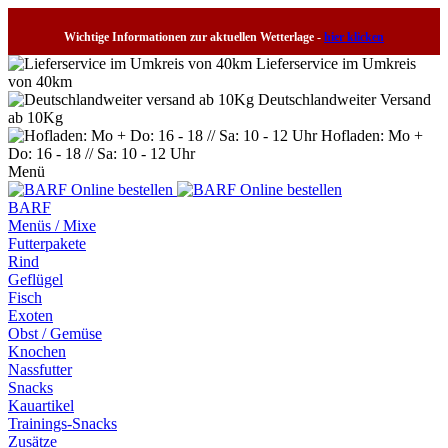
Wichtige Informationen zur aktuellen Wetterlage -
hier klicken
Lieferservice im Umkreis
von 40km
Deutschlandweiter Versand
ab 10Kg
Hofladen: Mo +
Do: 16 - 18 // Sa: 10 - 12 Uhr
Menü
BARF
Menüs / Mixe
Futterpakete
Rind
Geflügel
Fisch
Exoten
Obst / Gemüse
Knochen
Nassfutter
Snacks
Kauartikel
Trainings-Snacks
Zusätze