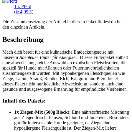
1 x Pferd
(je 4,99 €)
Die Zusammensetzung der Artikel in diesem Paket findest du bei
den einzelnen Artikeln.
Beschreibung
Mach dich bereit für eine kulinarische Entdeckungsreise mit
unserem
Abenteuer-Futter für Allergiker
! Dieses Futterpaket enthält
eine abwechslungsreiche Auswahl an exotischen Fleischsorten, die
speziell für Hunde mit Allergien oder Futterunverträglichkeiten
zusammengestellt wurden. Mit hypoallergenen Fleischquellen wie
Ziege, Lamm, Strauß, Rentier, Elch, Känguru und Pferd bietet
dieses Paket nicht nur köstliche Abwechslung, sondern auch eine
gesunde und ausgewogene Ernährung für empfindliche Vierbeiner.
Inhalt des Pakets:
1x Ziegen-Mix (500g Block):
Eine nährstoffreiche Mischung
aus Ziegenfleisch, Pansen, Schlund und Innereien. Besonders
gut für futtersensible Hunde geeignet, da Ziege eine
hypoallergene Fleischquelle ist. Der Ziegen-Mix liefert