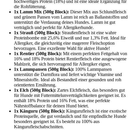
hochwertiges Protein (18%) und ist eine ideale Ergänzung für
die Rohfütterung.
1x Lamm Mix (500g Block):
Dieser Mix aus Schlundfleisch
und grünem Pansen vom Lamm ist reich an Ballaststoffen und
unterstützt die Verdauung deines Hundes. Lamm ist gut
verträglich und perfekt für Allergikerhunde.
1x Strauß (500g Block):
Straußenfleisch ist eine wahre
Proteinbombe mit 25,6% Eiweiß und nur 1,3% Fett. Ideal für
Allergiker, die gleichzeitig eine magerere Fleischoption
bevorzugen. Eine exzellente Wahl für aktive Hunde!
1x Rentier (500g Block):
Mit einem perfekten Fettgehalt von
16% und 18% Protein bietet Rentierfleisch eine ausgewogene
Mahlzeit, die sich hervorragend für Allergiker eignet.
1x Lammpansen (500g Block):
100% Lammpansen
unterstützt die Darmflora und liefert wichtige Vitamine und
Mineralstoffe. Ideal als Bestandteil einer gesunden und roh
orientierten Ernährung.
1x Elch (500g Block):
Zartes Elchfleisch, das besonders gut
für Hunde mit Futtermittelunverträglichkeiten geeignet ist. Es
enthält 18% Protein und 16% Fett, was eine perfekte
Nährstoffbalance für deinen Hund bietet.
1x Känguru (500g Block):
Kängurufleisch ist eine exotische
Proteinquelle, die gut verdaulich und für empfindliche Hunde
besonders geeignet ist. Es besteht zu 100% aus
Kängurufleischabschnitten.