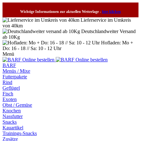
Wichtige Informationen zur aktuellen Wetterlage -
hier klicken
Lieferservice im Umkreis
von 40km
Deutschlandweiter Versand
ab 10Kg
Hofladen: Mo +
Do: 16 - 18 // Sa: 10 - 12 Uhr
Menü
BARF
Menüs / Mixe
Futterpakete
Rind
Geflügel
Fisch
Exoten
Obst / Gemüse
Knochen
Nassfutter
Snacks
Kauartikel
Trainings-Snacks
Zusätze