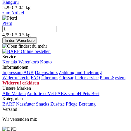
Känguru
5,29 € *
0.5 kg
zum Artikel
Pferd
4,99 € *
0.5 kg
In den Warenkorb
Service
Kontakt
Warenkorb
Konto
Informationen
Impressum
AGB
Datenschutz
Zahlung und Lieferung
Widerrufsrecht
FAQ
Über uns
Glossar
Lieferservice
Pfand-System
Widerruf erklären
Unsere Marken
Alle Marken
Aniforte
cdVet
PAEX GmbH
Pets Best
Kategorien
BARF
Nassfutter
Snacks
Zusätze
Pflege
Beratung
Versand
Wir versenden mit: