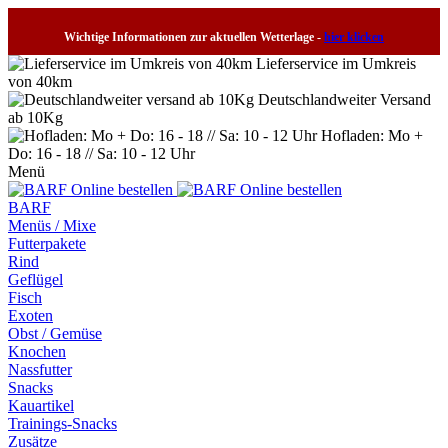
Wichtige Informationen zur aktuellen Wetterlage -
hier klicken
Lieferservice im Umkreis
von 40km
Deutschlandweiter Versand
ab 10Kg
Hofladen: Mo +
Do: 16 - 18 // Sa: 10 - 12 Uhr
Menü
BARF
Menüs / Mixe
Futterpakete
Rind
Geflügel
Fisch
Exoten
Obst / Gemüse
Knochen
Nassfutter
Snacks
Kauartikel
Trainings-Snacks
Zusätze