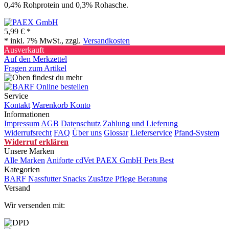
0,4% Rohprotein und 0,3% Rohasche.
5,99 €
*
* inkl. 7% MwSt., zzgl.
Versandkosten
Ausverkauft
Auf den Merkzettel
Fragen zum Artikel
Service
Kontakt
Warenkorb
Konto
Informationen
Impressum
AGB
Datenschutz
Zahlung und Lieferung
Widerrufsrecht
FAQ
Über uns
Glossar
Lieferservice
Pfand-System
Widerruf erklären
Unsere Marken
Alle Marken
Aniforte
cdVet
PAEX GmbH
Pets Best
Kategorien
BARF
Nassfutter
Snacks
Zusätze
Pflege
Beratung
Versand
Wir versenden mit: