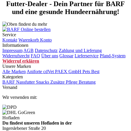
Futter-Dealer - Dein Partner für BARF
und eine gesunde Hundeernährung!
Service
Kontakt
Warenkorb
Konto
Informationen
Impressum
AGB
Datenschutz
Zahlung und Lieferung
Widerrufsrecht
FAQ
Über uns
Glossar
Lieferservice
Pfand-System
Widerruf erklären
Unsere Marken
Alle Marken
Aniforte
cdVet
PAEX GmbH
Pets Best
Kategorien
BARF
Nassfutter
Snacks
Zusätze
Pflege
Beratung
Versand
Wir versenden mit:
Hofladen
Du findest unseren Hofladen in der
Ingerslebener Straße 20