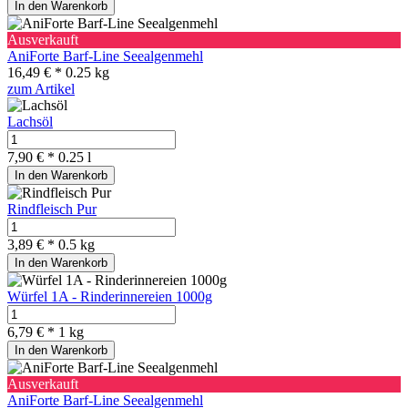
In den Warenkorb
Ausverkauft
AniForte Barf-Line Seealgenmehl
16,49 € *
0.25 kg
zum Artikel
Lachsöl
7,90 € *
0.25 l
In den Warenkorb
Rindfleisch Pur
3,89 € *
0.5 kg
In den Warenkorb
Würfel 1A - Rinderinnereien 1000g
6,79 € *
1 kg
In den Warenkorb
Ausverkauft
AniForte Barf-Line Seealgenmehl