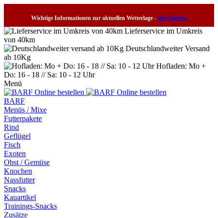
Wichtige Informationen zur aktuellen Wetterlage -
hier klicken
Lieferservice im Umkreis
von 40km
Deutschlandweiter Versand
ab 10Kg
Hofladen: Mo +
Do: 16 - 18 // Sa: 10 - 12 Uhr
Menü
BARF
Menüs / Mixe
Futterpakete
Rind
Geflügel
Fisch
Exoten
Obst / Gemüse
Knochen
Nassfutter
Snacks
Kauartikel
Trainings-Snacks
Zusätze