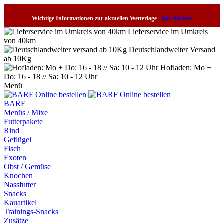
Wichtige Informationen zur aktuellen Wetterlage -
hier klicken
Lieferservice im Umkreis
von 40km
Deutschlandweiter Versand
ab 10Kg
Hofladen: Mo +
Do: 16 - 18 // Sa: 10 - 12 Uhr
Menü
BARF
Menüs / Mixe
Futterpakete
Rind
Geflügel
Fisch
Exoten
Obst / Gemüse
Knochen
Nassfutter
Snacks
Kauartikel
Trainings-Snacks
Zusätze