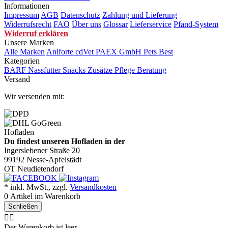
Informationen
Impressum
AGB
Datenschutz
Zahlung und Lieferung
Widerrufsrecht
FAQ
Über uns
Glossar
Lieferservice
Pfand-System
Widerruf erklären
Unsere Marken
Alle Marken
Aniforte
cdVet
PAEX GmbH
Pets Best
Kategorien
BARF
Nassfutter
Snacks
Zusätze
Pflege
Beratung
Versand
Wir versenden mit:
Hofladen
Du findest unseren Hofladen in der
Ingerslebener Straße 20
99192 Nesse-Apfelstädt
OT Neudietendorf
* inkl. MwSt., zzgl.
Versandkosten
0
Artikel im Warenkorb
Schließen
🤷‍♂️
Der Warenkorb ist leer.