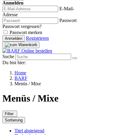
Anmelden
E-Mail-
Adresse
Passwort
Passwort vergessen?
Passwort merken
Registrieren
Anmelden
Suche
Du bist hier:
Home
BARF
Menüs / Mixe
Menüs / Mixe
Filter
Sortierung
Titel absteigend